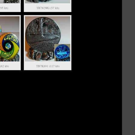
95 kb)
TB782WG (57 kb)
82 kb)
TB7K891 (117 kb)