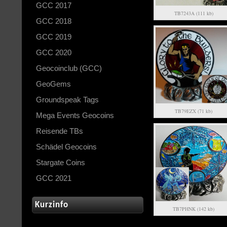
GCC 2017
TB7243A (111 kb)
GCC 2018
GCC 2019
GCC 2020
Geocoinclub (GCC)
GeoGems
Groundspeak Tags
TB79EZX (71 kb)
Mega Events Geocoins
Reisende TBs
Schädel Geocoins
Stargate Coins
GCC 2021
Kurzinfo
TB7PHNK (142 kb)