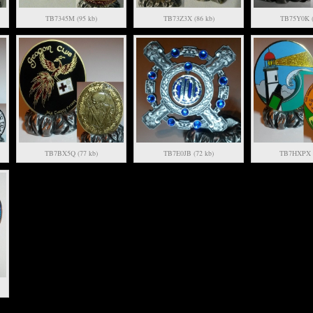
TB7345M (95 kb)
TB73Z3X (86 kb)
TB75Y0K (
TB7BX5Q (77 kb)
TB7E0JB (72 kb)
TB7HXPX (