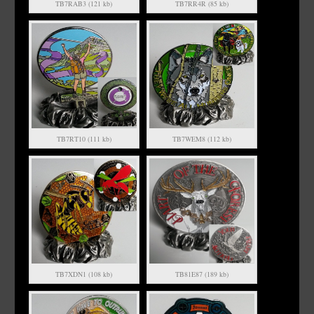
TB7RAB3 (121 kb)
TB7RR4R (85 kb)
TB7RT10 (111 kb)
TB7WEM8 (112 kb)
TB7XDN1 (108 kb)
TB81E87 (189 kb)