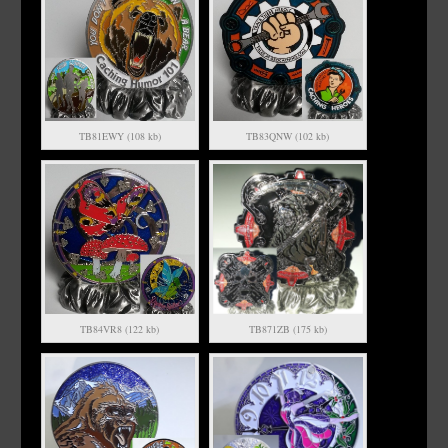
TB81EWY (108 kb)
TB83QNW (102 kb)
TB84VR8 (122 kb)
TB871ZB (175 kb)