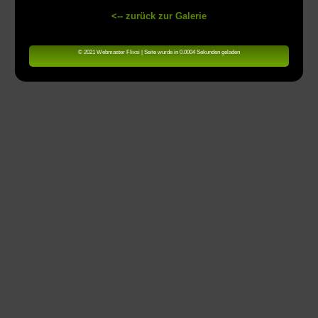
<-- zurück zur Galerie
© 2021 Webmaster Flixsi | Seite wurde in 0.0004 Sekunden geladen