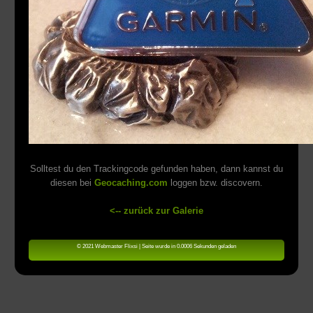
Solltest du den Trackingcode gefunden haben, dann kannst du
diesen bei
Geocaching.com
loggen bzw. discovern.
<-- zurück zur Galerie
© 2021 Webmaster Flixsi | Seite wurde in 0.0006 Sekunden geladen